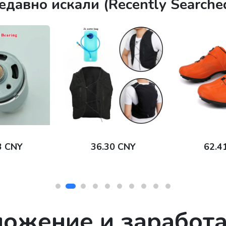
едавно искали (Recently Searched
0 CNY
62.41 CNY
184.
ложение и заработа