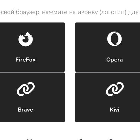
свой браузер, нажмите на иконку (логотип) для
FireFox
Opera
Brave
Kivi