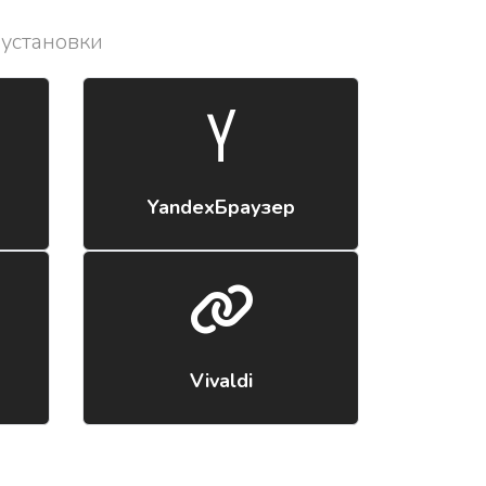
 установки
YandexБраузер
Vivaldi