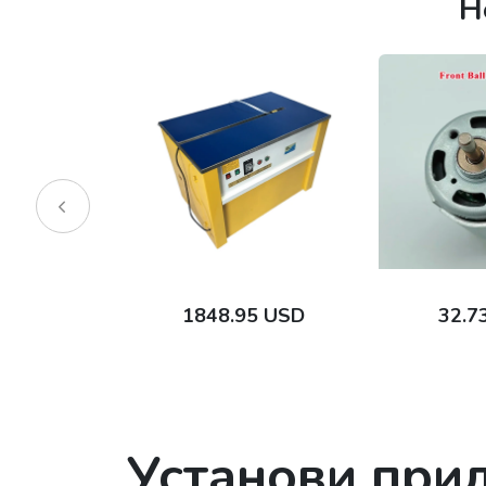
Н
95 USD
32.73 CNY
36.3
Установи при