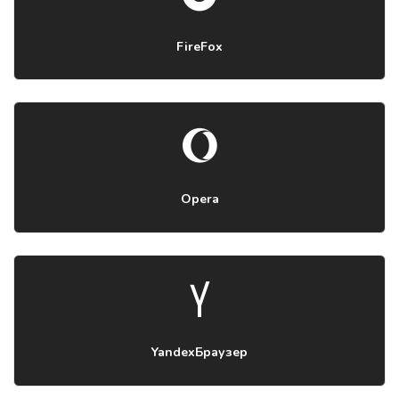
FireFox
Opera
YandexБраузер