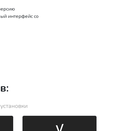
 версию
ный интерфейс со
в:
 установки