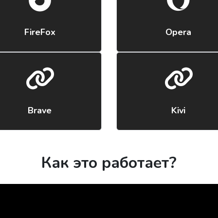
FireFox
Opera
Brave
Kivi
Как это работает?