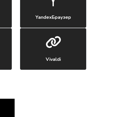
YandexБраузер
Vivaldi