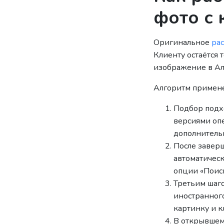
фото с
Оригинальное
ра
Клиенту остаётся
изображение в Ал
Алгоритм примене
Подбор подхо
версиями опе
дополнитель
После заверш
автоматическ
опции «Поиск
Третьим шаго
иностранного
картинку и к
В открывшемс