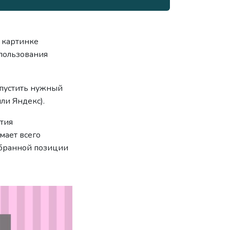
 картинке
пользования
апустить нужный
ли Яндекс).
тия
мает всего
выбранной позиции