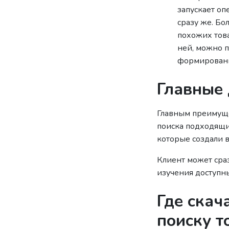
запускает оп
сразу же. Бо
похожих това
ней, можно п
формировани
Главные
Главным преимуще
поиска подходящи
которые создали в
Клиент может сра
изучения доступн
Где скач
поиску т