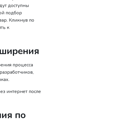
дут доступны
ной подбор
вар. Кликнув по
ть к
сширения
рения процесса
разработчиков,
ках.
ез интернет после
ния по