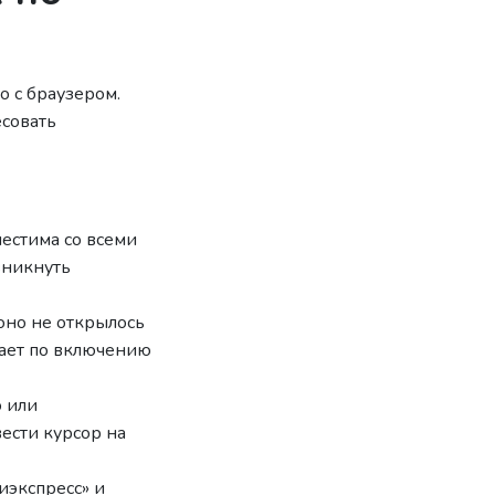
о с браузером.
есовать
естима со всеми
зникнуть
оно не открылось
кает по включению
о или
ести курсор на
иэкспресс» и